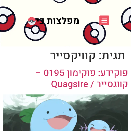
פוקימון כחול לבן
פורום FXP
אספני פוקימון
תגית:
קוויקסייר
פוקידע: פוקימון 0195 –
קווגסייר / Quagsire