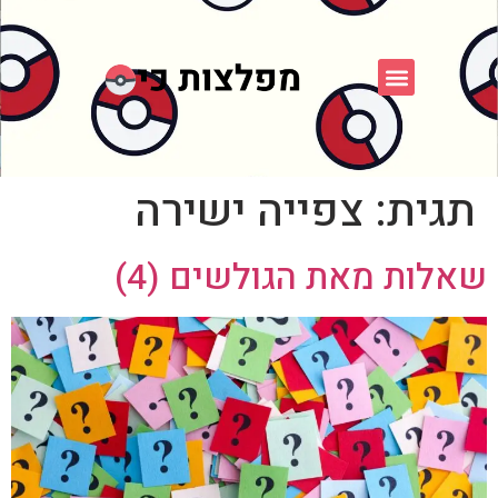
פוקימון כחול לבן
פורום FXP
אספני פוקימון
תגית:
צפייה ישירה
שאלות מאת הגולשים (4)