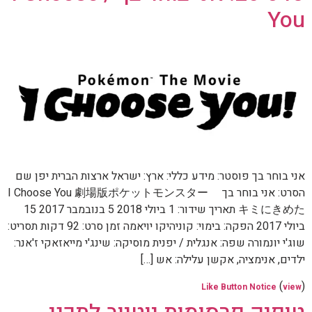
You
אני בוחר בך פוסטר: מידע כללי: ארץ: ישראל ארצות הברית יפן שם
הסרט: אני בוחר בך I Choose You 劇場版ポケットモンスター
キミにきめた תאריך שידור: 1 ביולי 2018 5 בנובמבר 2017 15
ביולי 2017 הפקה: בימוי: קוניהיקו יויאמה זמן סרט: 92 דקות תסריט:
שוג'י יונמורה שפה: אנגלית / יפנית מוסיקה: שינג'י מייאזאקי ז'אנר:
ילדים, אנימציה, אקשן עלילה: אש […]
(
)
Like Button Notice
view