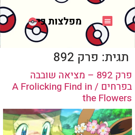
פוקימון כחול לבן
פורום FXP
אספני פוקימון
תגית:
פרק 892
פרק 892 – מציאה שובבה
בפרחים / A Frolicking Find in
the Flowers