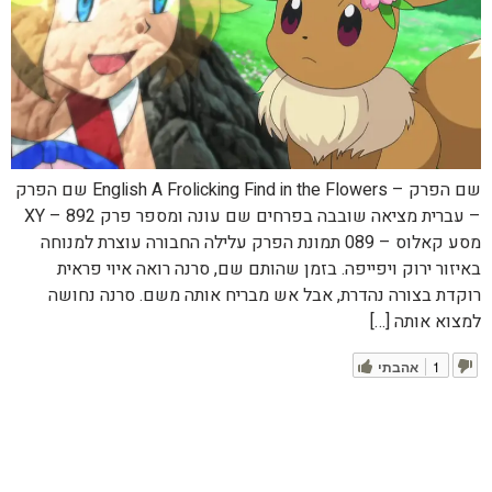
שם הפרק – English A Frolicking Find in the Flowers שם הפרק
– עברית מציאה שובבה בפרחים שם עונה ומספר פרק XY – 892
מסע קאלוס – 089 תמונת הפרק עלילה החבורה עוצרת למנוחה
באיזור ירוק ויפייפה. בזמן שהותם שם, סרנה רואה איוי פראית
רוקדת בצורה נהדרת, אבל אש מבריח אותה משם. סרנה נחושה
למצוא אותה […]
1
אהבתי