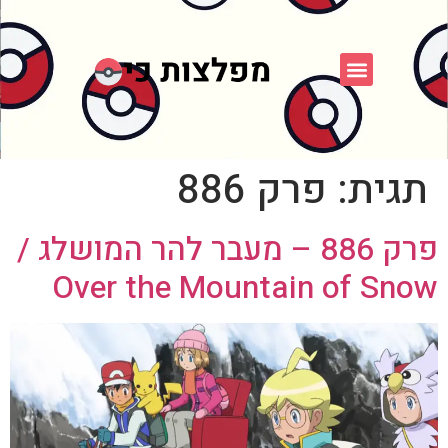
פוקימון כחול לבן
פורום FXP
אספני פוקימון
תגית:
פרק 886
פרק 886 – מעבר להר המושלג /
Over the Mountain of Snow