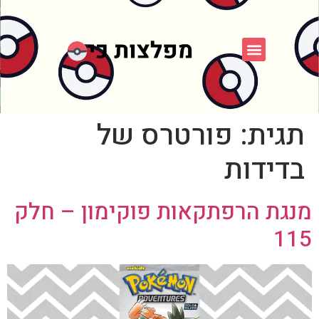
פוקימון כחול לבן
פורום FXP
אספני פוקימון
תגית:
פורטרס של
בדידות
מנגת הרפתקאות פוקימון – חלק
115