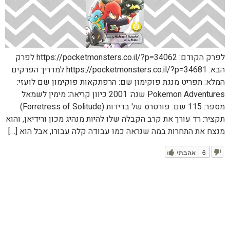
לפרק הקודם: https://pocketmonsters.co.il/?p=34062 לפרק
הבא: https://pocketmonsters.co.il/?p=34681 למדריך הפרקים
המלא: תפריט מנגת פוקימון שם: הרפתקאות פוקימון שם לועזי:
Pokemon Adventures שנה: 2001 כיוון קריאה: מימין לשמאל
מספר: 115 שם: פורטרס של בדידות (Forretress of Solitude)
תקציר: רד עורך את קרב הקבלה שלו להיות מנהיג מכון ורידיאן, והוא
מנצח את התחרות במה שנראה כמו עבודה קלה עבורו, אבל הוא […]
6
אהבתי