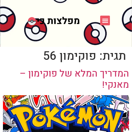
פוקימון כחול לבן
פורום FXP
אספני פוקימון
תגית:
פוקימון 56
המדריך המלא של פוקימון –
מאנקי!