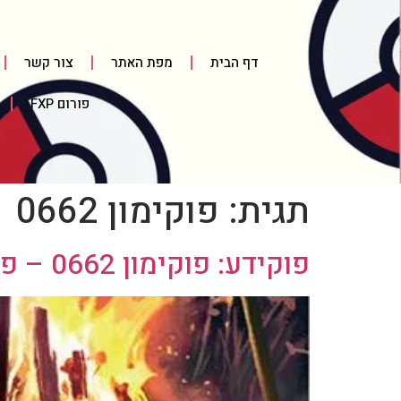
דף הבית
מפת האתר
צור קשר
פורום FXP
תגית:
פוקימון 0662
פוקידע: פוקימון 0662 – פלצ'ינדר / Fletchinder