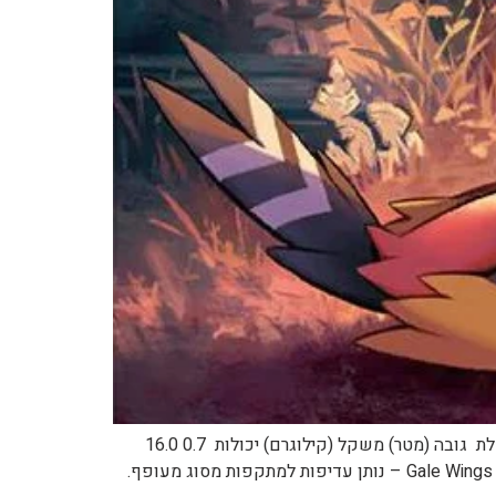
תמונה: שם: עברי אנגלי יפני פלצ'ינדר Fletchinder ヒノヤコマ (Hinoyakoma) מידע כללי: מספר פוקידע סוג זן 0662 גחלת גובה (מטר) משקל (קילוגרם) יכולות 0.7 16.0
Flame Body Gale Wings (נסתרת) הסבר על היכולות: Flame Body – מגע עם הפוקימון מוביל לסיכוי של 30% שהיריב ישרף. Gale Wings – נותן עדיפות למתקפות מסוג מעופף.