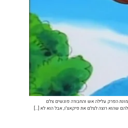
 – English Pokemon Paparazzi שם הפרק – עברית צלם הפוקימונים שם עונה ומספר פרק אינדיגו – פרק 55 תמונת הפרק עלילה אש והחבורה פוגשים צלם
להם שהוא רוצה לצלם את פיקאצ'ו, אבל הוא לא […]