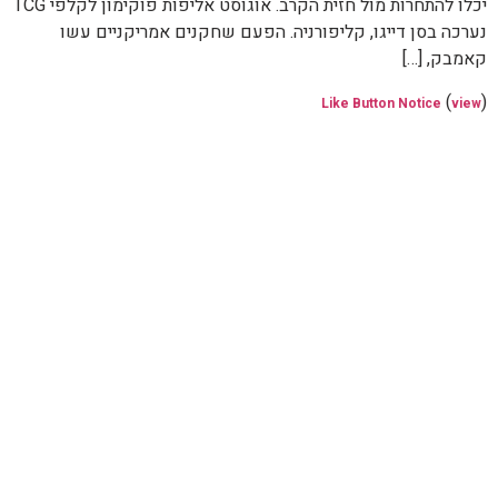
יכלו להתחרות מול חזית הקרב. אוגוסט אליפות פוקימון לקלפי TCG
נערכה בסן דייגו, קליפורניה. הפעם שחקנים אמריקניים עשו
קאמבק, […]
(
)
Like Button Notice
view