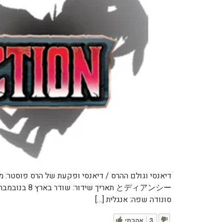
סונודה שפה: אנגלית […]
3
אהבתי