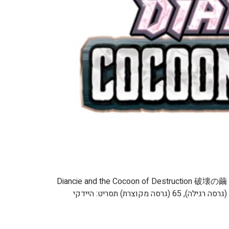
דיאנסי וגולם ההרס / דיאנסי ופקעת של הרס פוסטר: מידע כללי: ארץ: ישראל ארצות הברית יפן שם הסרט: דיאנסי וגולם ההרס Diancie and the Cocoon of Destruction 破壊の繭
とディアンシー תאריך שידור: שודר בארץ 8 בנובמבר 2014 19 ביולי 2014 הפקה: בימוי: קוניהיקו יויאמה זמן סרט: 95 דקות (גרסה רגילה), 65 (גרסה מקוצרת) תסריט: היידקי