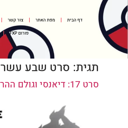
דף הבית
מפת האתר
צור קשר
פורום FXP
תגית:
סרט שבע עשר
סרט 17: דיאנסי וגולם ההרס / Diancie and the Cocoon of Destruction