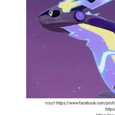
לערוץ של האתר: https://www.youtube.com/@PokemonGuidesHebrew לעמוד הפייסבוק: https://www.facebook.com/profile.php?id=61553433930949 לעמוד
https://www.tik