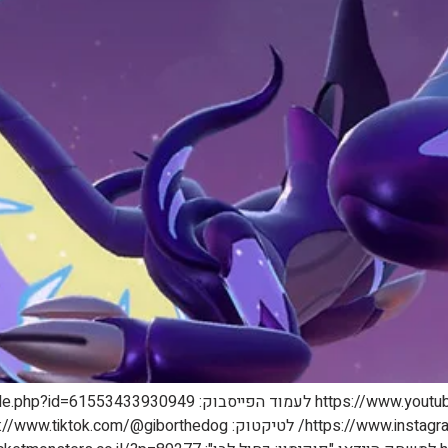
האינסטגרם האישי של היטמן: https://www.instagram.com/yossefohana5/ לטיקטוק: tok.com/@giborthedog