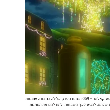
שם הפרק – English Under the Pledging Tree שם הפרק – עברית מתחת לעץ השבועה שם עונה ומספר פרק XY – 862 מסע קאלוס – 059 תמונת הפרק עלילה החבורה שומעת
 שלהם, להגיע לעץ השבועה ולתת להם את המתנות