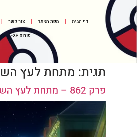
דף הבית
מפת האתר
צור קשר
פורום FXP
תגית:
מתחת לעץ השב
פרק 862 – מתחת לעץ השבועה / Under the Pledging Tree