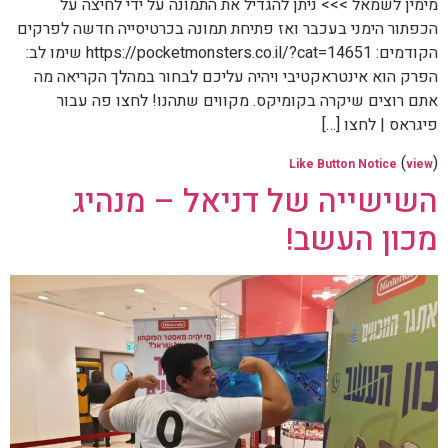
מימין לשמאל >>> ניתן להגדיל את התמונה על ידי לחיצה על
הכפתור הימני בעכבר ואז פתיחת תמונה בכרטיסייה חדשה לפרקים
הקודמים: https://pocketmonsters.co.il/?cat=14651 שימו לב:
הפרק הוא אינטראקטיבי ויהיה עליכם לבחור במהלך הקריאה מה
אתם רוצים שיקרה בקומיקס. מקווים שתהנו! לחצו פה עבור
פיגראס | לחצו […]
(
)
Like Button Notice
view
השישייה של דניאל – מנהיג
מכון העשב!