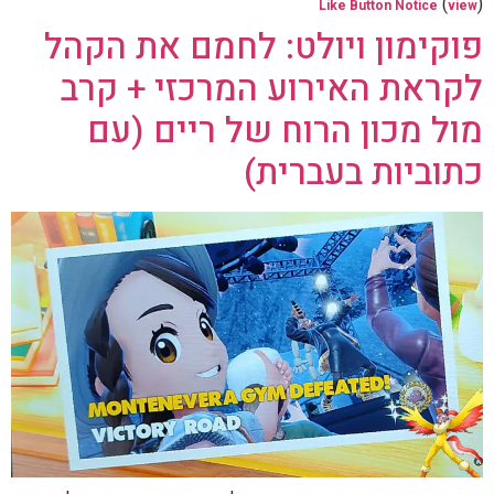
(
)
Like Button Notice
view
פוקימון ויולט: לחמם את הקהל
לקראת האירוע המרכזי + קרב
מול מכון הרוח של ריים (עם
כתוביות בעברית)