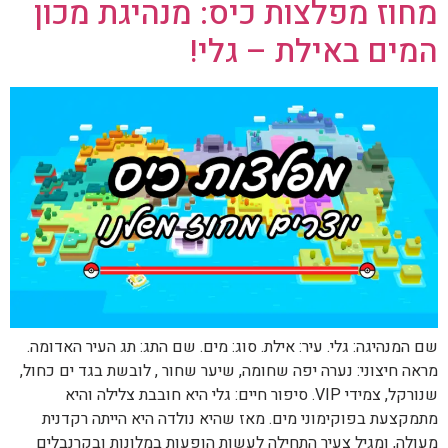
מחוז מפלצות כיס: מנהיגת מכון
המים באילת – גלי!
שם המנהיגה: גלי. עיר: אילת. סוג: מים. שם התג: תג העיר האדומה.
מראה חיצוני: נערה יפה שחומה, שיער שחור , לובשת בגד ים כחול,
שנורקל, צמידי VIP. סיפור חיים: גלי היא חובבת צלילה והיא
מתמקצעת בפוקימוני מים. מאז שהיא נולדה היא הייתה רקדנית
מעולה, ומגיל צעיר התחילה לעשות הופעות במלונות ובקרנבלים