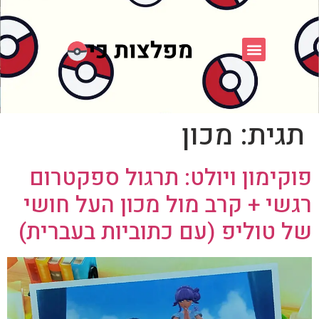
פוקימון כחול לבן
פורום FXP
אספני פוקימון
תגית:
מכון
פוקימון ויולט: תרגול ספקטרום
רגשי + קרב מול מכון העל חושי
של טוליפ (עם כתוביות בעברית)