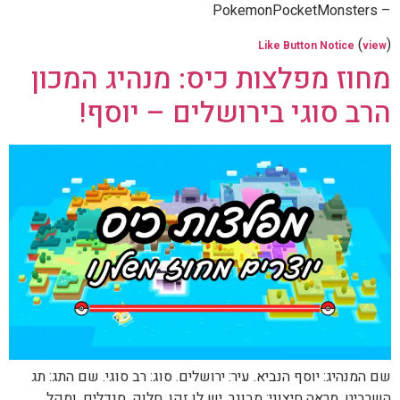
– PokemonPocketMonsters
(
)
Like Button Notice
view
מחוז מפלצות כיס: מנהיג המכון
הרב סוגי בירושלים – יוסף!
שם המנהיג: יוסף הנביא. עיר: ירושלים. סוג: רב סוגי. שם התג: תג
השרביט. מראה חיצוני: מבוגר, יש לו זקן, חלוק, סנדלים, ומקל