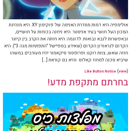
אולימפיה היא דמות מסדרת האנימה של פוקימון XY. היא מנהיגת
המכון העל חושי בעיר אניסטר. היא ניחנה בכוחות על חושיים,
ובאפשרות לנבא נבואות. לדוגמה: היא חזתה את הקרב בין קיוגר
הקדום לגראודון הקדום (שאירע בספיישל "התפתחות מגה 3"). היא
חוזה שאש, צוות רוקט ופרופסור סיקאמור יהיו מעורבים במשהו
שיביא סכנה למחוז קאלוס. והיא גם קוראת […]
(
)
Like Button Notice
view
בחרתם מתקפת מדע!