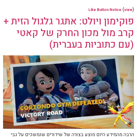
(
)
Like Button Notice
view
פוקימון ויולט: אתגר גלגול הזית +
קרב מול מכון החרק של קאטי
(עם כתוביות בעברית)
הרבה מהמידע היום מוצע בצורה של שידורים שנמשכים על גבי