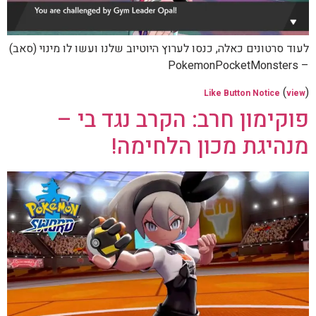
לעוד סרטונים כאלה, כנסו לערוץ היוטיוב שלנו ועשו לו מינוי (סאב)
– PokemonPocketMonsters
(
)
Like Button Notice
view
פוקימון חרב: הקרב נגד בי –
מנהיגת מכון הלחימה!