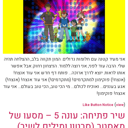
אני מעיר קטנה עם חלומות גדולים. המון תקווה בלב, ההצלחה תהיה
שלי. הרבה עוד לפני, אני רוצה ללמוד. הניצחון רחוק אבל אפשר
אותו לראות. יוצא לדרך ארוכה… פותח דף חדש אני עוד אנצח!
(אנצח!) פוקימון למתקדמים! (מתקדמים!) אני עוד אנצח! (אנצח!)
אגע בעננים… ואוכיח לכולם… מי הכי טוב, הכי טוב בעולם… אני עוד
אנצח! פוקימון!
(
)
Like Button Notice
view
שיר פתיחה: עונה 5 – מסעו של
מאסטר (סרטון ומילים לשיר)