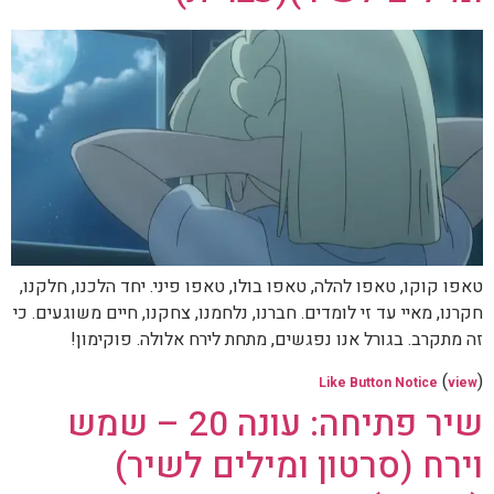
טאפו קוקו, טאפו להלה, טאפו בולו, טאפו פיני. יחד הלכנו, חלקנו,
חקרנו, מאיי עד זי לומדים. חברנו, נלחמנו, צחקנו, חיים משוגעים. כי
זה מתקרב. בגורל אנו נפגשים, מתחת לירח אלולה. פוקימון!
(
)
Like Button Notice
view
שיר פתיחה: עונה 20 – שמש
וירח (סרטון ומילים לשיר)