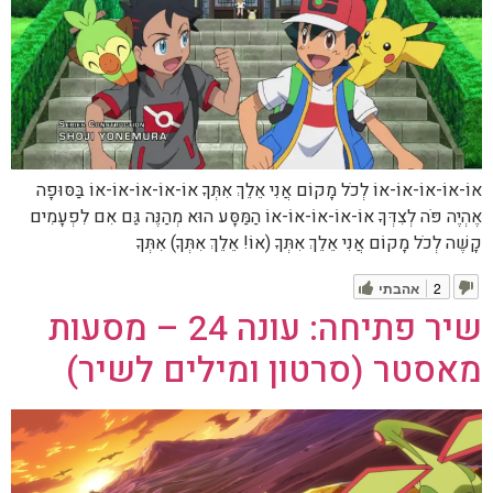
אוֹ-אוֹ-אוֹ-אוֹ-אוֹ לְכֹל מָקוֹם אֲנִי אֵלֵךְ אִתְּךָ אוֹ-אוֹ-אוֹ-אוֹ-אוֹ בַּסּוּפָה
אֶהְיֶה פֹּה לְצִדְּךָ אוֹ-אוֹ-אוֹ-אוֹ-אוֹ הַמַּסָּע הוּא מְהַנֶּה גַּם אִם לִפְעָמִים
קָשֶׁה לְכֹל מָקוֹם אֲנִי אֵלֵךְ אִתְּךָ (אוֹ! אֵלֵךְ אִתְּךָ) אִתְּךָ
2
אהבתי
שיר פתיחה: עונה 24 – מסעות
מאסטר (סרטון ומילים לשיר)