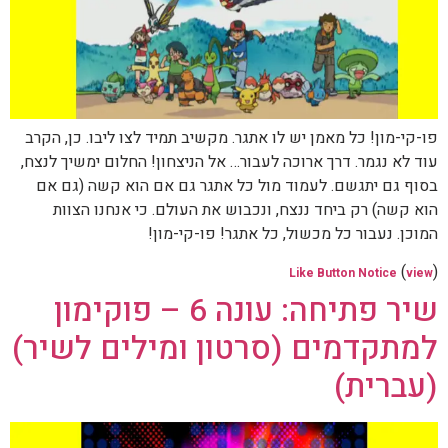
פו-קי-מון! כל מאמן יש לו אתגר. מקשיב תמיד לצו ליבו. כן, הקרב
עוד לא נגמר. דרך ארוכה לעבור… אל הניצחון! החלום ימשיך לנצח,
בסוף גם יתגשם. לעמוד מול כל אתגר גם אם הוא קשה (גם אם
הוא קשה) רק ביחד ננצח, ונכבוש את העולם. כי אנחנו הצוות
המוכן. נעבור כל מכשול, כל אתגר! פו-קי-מון!
(
)
Like Button Notice
view
שיר פתיחה: עונה 6 – פוקימון
למתקדמים (סרטון ומילים לשיר)
(עברית)