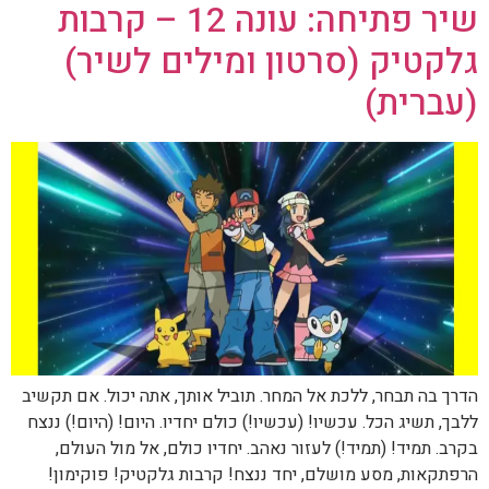
שיר פתיחה: עונה 12 – קרבות
גלקטיק (סרטון ומילים לשיר)
(עברית)
הדרך בה תבחר, ללכת אל המחר. תוביל אותך, אתה יכול. אם תקשיב
ללבך, תשיג הכל. עכשיו! (עכשיו!) כולם יחדיו. היום! (היום!) ננצח
בקרב. תמיד! (תמיד!) לעזור נאהב. יחדיו כולם, אל מול העולם,
הרפתקאות, מסע מושלם, יחד ננצח! קרבות גלקטיק! פוקימון!