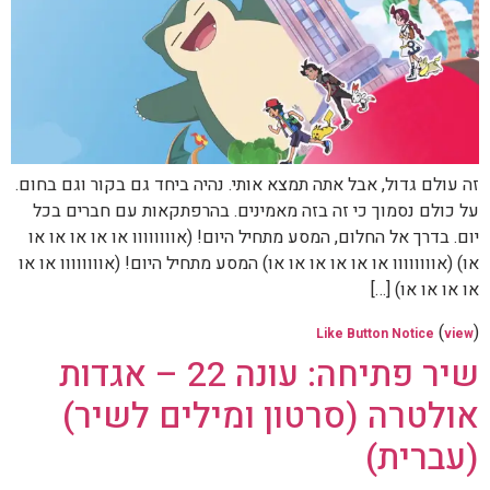
זה עולם גדול, אבל אתה תמצא אותי. נהיה ביחד גם בקור וגם בחום.
על כולם נסמוך כי זה בזה מאמינים. בהרפתקאות עם חברים בכל
יום. בדרך אל החלום, המסע מתחיל היום! (אוווווווו או או או או או
או) (אוווווווו או או או או או או) המסע מתחיל היום! (אוווווווו או או
או או או או) […]
(
)
Like Button Notice
view
שיר פתיחה: עונה 22 – אגדות
אולטרה (סרטון ומילים לשיר)
(עברית)