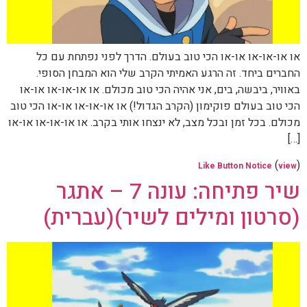
או או-או-או או-או הכי טוב בעולם. הדרך לפני נפתחת עם כל
החברים ביחד. זה הרגע האמיתי הקרב שלי הוא המבחן הסופי.
באוויר, ביבשה, בים, אני אהיה הכי טוב מכולם. או או-או-או או-או
הכי טוב בעולם פוקימון (הקרב הגדול!) או או-או-או או-או הכי טוב
מכולם. בכל זמן ובכל מצב, לא ינצחו אותי בקרב. או או-או-או או-או
[…]
(
)
Like Button Notice
view
שיר פתיחה: עונה 7 – אתגר
(סרטון ומילים לשיר)(עברית)