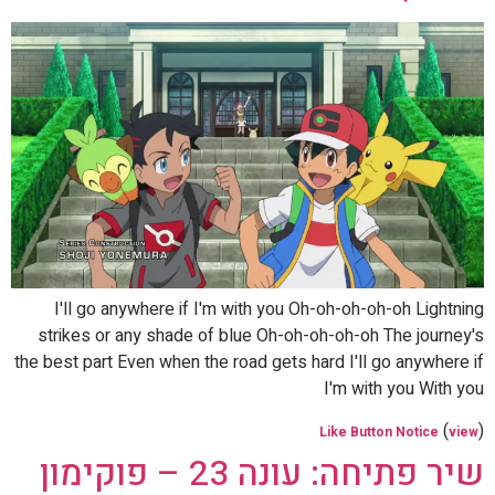
I'll go anywhere if I'm with you Oh-oh-oh-oh-oh Lightning
strikes or any shade of blue Oh-oh-oh-oh-oh The journey's
the best part Even when the road gets hard I'll go anywhere if
I'm with you With you
(
)
Like Button Notice
view
שיר פתיחה: עונה 23 – פוקימון