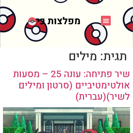
פוקימון כחול לבן
פורום FXP
אספני פוקימון
תגית:
מילים
שיר פתיחה: עונה 25 – מסעות
אולטימטיביים (סרטון ומילים
לשיר)(עברית)