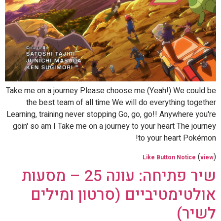
Take me on a journey Please choose me (Yeah!) We could be
the best team of all time We will do everything together
Learning, training never stopping Go, go, go!! Anywhere you're
goin' so am I Take me on a journey to your heart The journey
to your heart Pokémon!
(
)
Like Button Notice
view
שיר פתיחה: עונה 25 – מסעות
אולטימטיביים (סרטון ומילים
לשיר)