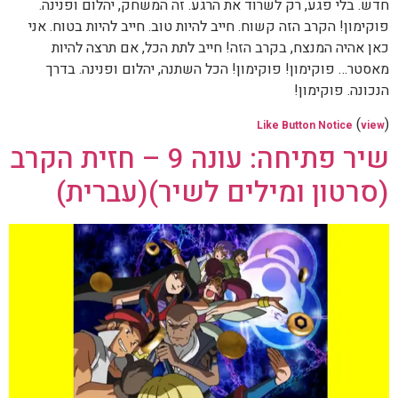
חדש. בלי פגע, רק לשרוד את הרגע. זה המשחק, יהלום ופנינה.
פוקימון! הקרב הזה קשוח. חייב להיות טוב. חייב להיות בטוח. אני
כאן אהיה המנצח, בקרב הזה! חייב לתת הכל, אם תרצה להיות
מאסטר… פוקימון! פוקימון! הכל השתנה, יהלום ופנינה. בדרך
הנכונה. פוקימון!
(
)
Like Button Notice
view
שיר פתיחה: עונה 9 – חזית הקרב
(סרטון ומילים לשיר)(עברית)