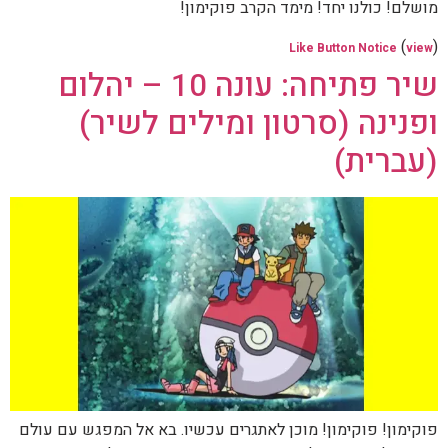
מושלם! כולנו יחד! מימד הקרב פוקימון!
(
)
Like Button Notice
view
שיר פתיחה: עונה 10 – יהלום
ופנינה (סרטון ומילים לשיר)
(עברית)
פוקימון! פוקימון! מוכן לאתגרים עכשיו. בא אל המפגש עם עולם