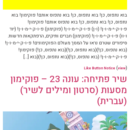
בוא נתפוס, כן! בוא נתפוס, כן! בוא נתפוס אותם! פוקימון! בוא
נתפוס, כן! בוא נתפוס, כן! בוא נתפוס אותם! פוקימון!
פ-ו-ק-י-מ-ו-ן! (ו-ן) פ-ו-ק-י-מ-ו-ן! (פוקימון) פ-ו-ק-י-מ-ו-ן! (יוד
ו-וו) פ-ו-ק-י-מ-ו-ן! (פוקימון) חברים ותיקים, הרפתקאות חדשות.
סיפורים שטרם נראו על המסך מעולם הפוקימונים! פ-ו-ק-י-מ-ו-ן!
(בוא נתפוס, כן!)(בוא נתפוס, כן!)(בוא נתפוס, כן!) פוקימון!
פ-ו-ק-י-מ-ו-ן! (בוא נתפוס, כן!)(בוא נתפוס, כן!)(בוא […]
(
)
Like Button Notice
view
שיר פתיחה: עונה 23 – פוקימון
מסעות (סרטון ומילים לשיר)
(עברית)