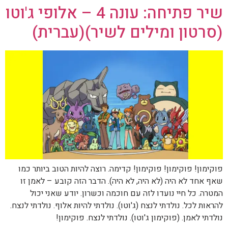
שיר פתיחה: עונה 4 – אלופי ג'וטו
(סרטון ומילים לשיר)(עברית)
פוקימון! פוקימון! פוקימון! קדימה. רוצה להיות הטוב ביותר כמו
שאף אחד לא היה (לא היה, לא היה). הדבר הזה קובע – לאמן זו
המטרה. כל חיי נועדו לזה עם חוכמה וכשרון. יודע שאני יכול
להראות לכל. נולדתי לנצח (ג'וטו). נולדתי להיות אלוף. נולדתי לנצח.
נולדתי לאמן. (פוקימון ג'וטו). נולדתי לנצח. פוקימון!