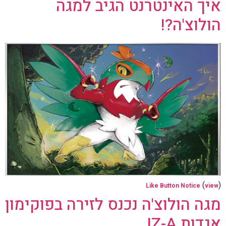
איך האינטרנט הגיב למגה
הולוצ'ה?!
(
)
Like Button Notice
view
מגה הולוצ'ה נכנס לזירה בפוקימון
אגדות Z-A!