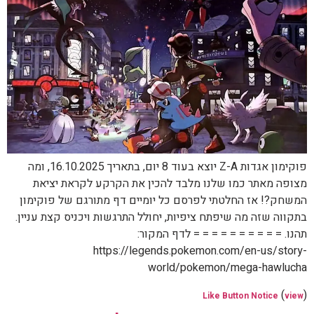
פוקימון אגדות Z-A יוצא בעוד 8 יום, בתאריך 16.10.2025, ומה
מצופה מאתר כמו שלנו מלבד להכין את הקרקע לקראת יציאת
המשחק?! אז החלטתי לפרסם כל יומיים דף מתורגם של פוקימון
בתקווה שזה מה שיפתח ציפיות, יחולל התרגשות ויכניס קצת עניין.
תהנו. = = = = = = = = = = לדף המקור:
https://legends.pokemon.com/en-us/story-
world/pokemon/mega-hawlucha
(
)
Like Button Notice
view