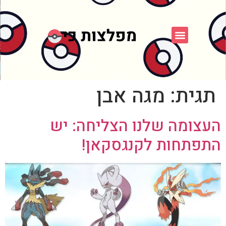
פוקימון כחול לבן
פורום FXP
אספני פוקימון
תגית:
מגה אבן
העצומה שלנו הצליחה: יש
התפתחות לקנגסקאן!