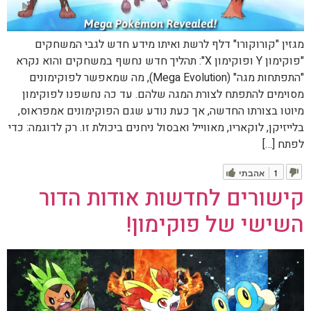
מגזין "קורוקורו" דלף לרשת ואיתו מידע חדש לגבי המשחקים
"פוקימון Y ופוקימון X": תהליך חדש נחשף במשחקים והוא נקרא
"התפתחות מגה" (Mega Evolution), מה שמאפשר לפוקימונים
מסוימים להתפתח לצורת המגה שלהם. עד כה נחשפנו לפוקימון
מיוטו בצורתו החדשה, אך כעת נודע שגם הפוקימונים אמפראוס,
בלייזיקן, לוקאריו, מאווייל ואבסול ניחנים ביכולת זו. רק לדוגמה: כדי
לפתח […]
1
אהבתי
קישורים לחדשות אודות הדור
השישי של פוקימון!