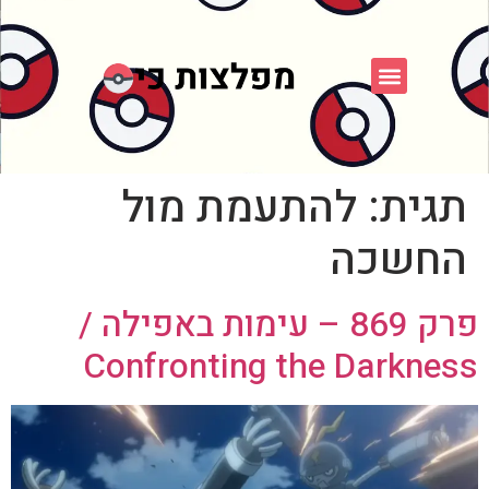
פוקימון כחול לבן
פורום FXP
אספני פוקימון
תגית:
להתעמת מול
החשכה
פרק 869 – עימות באפילה /
Confronting the Darkness