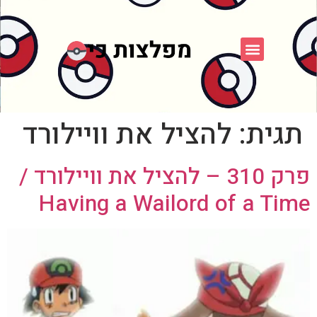
פוקימון כחול לבן
פורום FXP
אספני פוקימון
תגית:
להציל את וויילורד
פרק 310 – להציל את וויילורד /
Having a Wailord of a Time