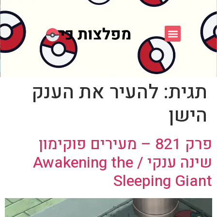
פוקימון כחול לבן
פורום FXP
אספני פוקימון
תגית:
להעיר את הענק
הישן
פרק 821 – מעירים פוקימון
שינה ענקי / Awakening the
Sleeping Giant