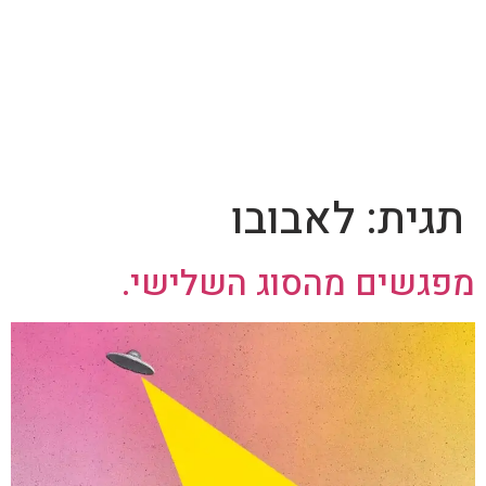
תגית:
לאבובו
מפגשים מהסוג השלישי.