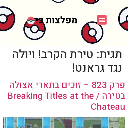
פוקימון כחול לבן
פורום FXP
אספני פוקימון
תגית:
טירת הקרב! ויולה
נגד גראנט!
פרק 823 – זוכים בתארי אצולה
בטירה / Breaking Titles at the
Chateau