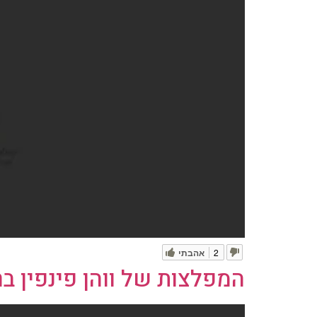
2
אהבתי
המפלצות של ווהן פינפין בר