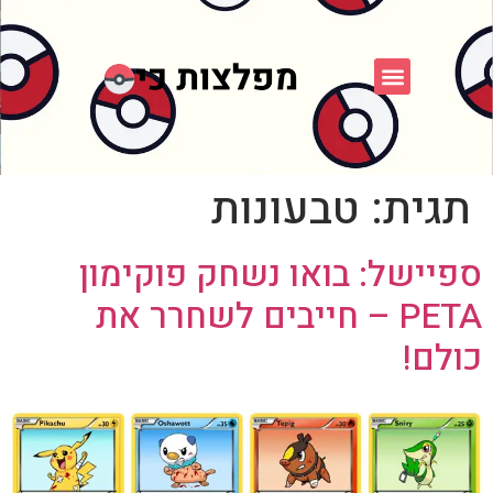
פוקימון כחול לבן
פורום FXP
אספני פוקימון
תגית:
טבעונות
ספיישל: בואו נשחק פוקימון
PETA – חייבים לשחרר את
כולם!