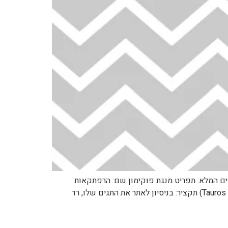
https://pocke לפרק הבא: https://pocketmonsters.co.il/?p=2122 למדריך הפרקים המלא: תפריט מנגת פוקימון שם: הרפתקאות
פוקימון שם לועזי: Pokemon Adventures שנה: 1997 כיוון קריאה: משמאל לימין מספר: 016 שם: טאורוס הרודן (Tauros the Tyrant) תקציר: בניסיון לאתר את התגים שלו, רד