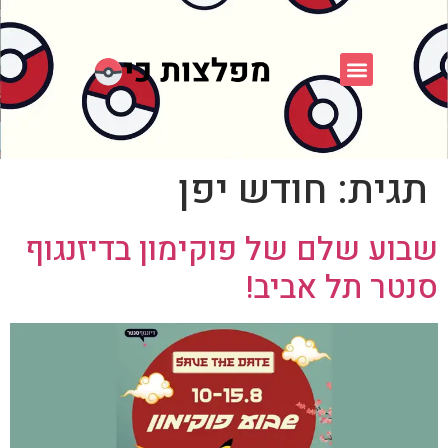
פוקימון כחול לבן
פורום FXP
אספני פוקימון
תגית:
חודש יפן
שבוע שלם של פוקימון בדיזנגוף
סנטר תל אביב!