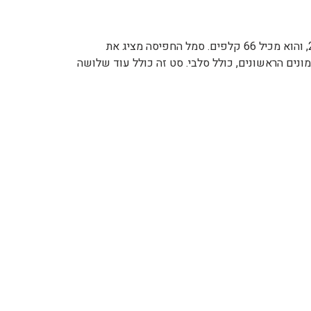
"התגלות חדשה" (Neo Revelation) הוא שם חפיסת הקלפים העשירית של פוקימון (TCG). סט זה יצא לאור בתאריך 21.9.2001, והוא מכיל 66 קלפים. סמל החפיסה מציג את
ם האגדיים אנטיי, ראיקו וסוויקון מהמגדל השרוף. נכון לסט זה, יש ייצוג אחד לפחות של כל 251 הפוקימונים הראשונים, כולל סלבי. סט זה כולל עוד שלושה