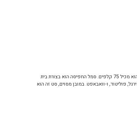
"תגלית חדשה" (Neo Discovery) הוא שם חפיסת הקלפים התשיעית של פוקימון (TCG). סט זה יצא לאור בתאריך 1.6.2001, והוא מכיל 75 קלפים. סמל החפיסה הוא בצורת בית
ל, פוליטוד, ו-וואבאפט. במובן מסוים, סט זה הוא