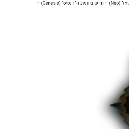
הפוקימונים מהדור השני. סמל החפיסה מורכב משני כוכבים המוצבים אחד על גבי השני. שמה של החפיסה מורכב מהמילים "ניאו" (Neo) – חדש ביוונית, ו-"ג'נסיס" (Genesis) –