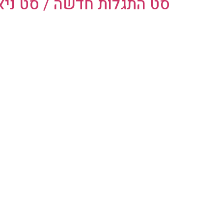
סט התגלות חדשה / סט ניאו רבליישן / et