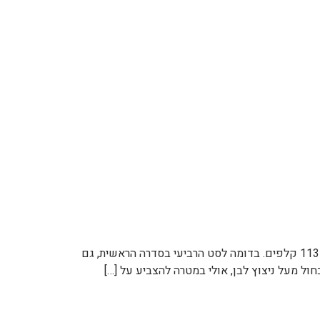
"גורל חדש" (Neo Destiny) הוא שם חפיסת הקלפים ה11 של פוקימון (TCG). סט זה יצא לאור בתאריך 28.2.2002, והוא מכיל 113 קלפים. בדומה לסט הרביעי בסדרה הראשית, גם
ול מעל ניצוץ לבן, אולי במטרה להצביע על […]