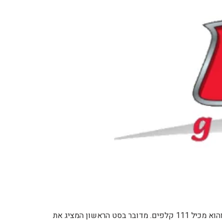
בראשית חדשה (Neo Genesis) הוא שם חפיסת הקלפים השמינית של פוקימון (TCG). סט זה יצא לאור בתאריך 16.12.2000, והוא מכיל 111 קלפים. מדובר בסט הראשון המציג את