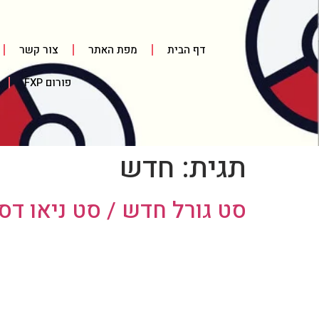
דף הבית
מפת האתר
צור קשר
פורום FXP
תגית:
חדש
סט גורל חדש / סט ניאו דסטני / tiny Set