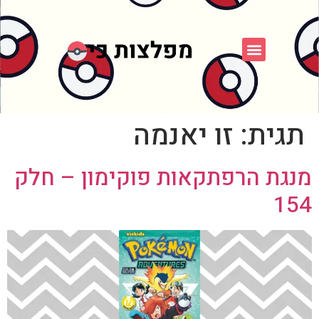
פוקימון כחול לבן
פורום FXP
אספני פוקימון
תגית:
זו יאנמה
מנגת הרפתקאות פוקימון – חלק
154