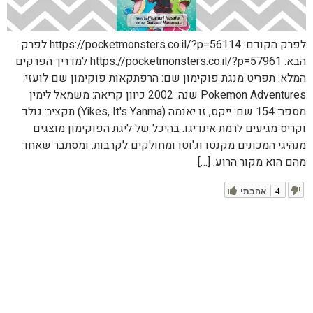
לפרק הקודם: https://pocketmonsters.co.il/?p=56114 לפרק
הבא: https://pocketmonsters.co.il/?p=57961 למדריך הפרקים
המלא: תפריט מנגת פוקימון שם: הרפתקאות פוקימון שם לועזי:
Pokemon Adventures שנה: 2002 כיוון קריאה: משמאל לימין
מספר: 154 שם: ייקס, זו יאנמה (Yikes, It's Yanma) תקציר: גולד
וקריס מגיעים לרמת אינדיגו. בהיכל של ליגת הפוקימון מוצגים
מנהיגי המכונים מקנטו וג'וטו ומחולקים לקרבות. ומסתבר שאחד
מהם הוא מקור הרוע. […]
4
אהבתי