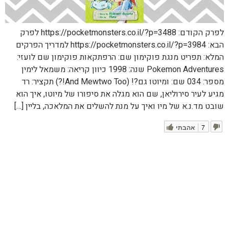
לפרק הקודם: https://pocketmonsters.co.il/?p=3488 לפרק
הבא: https://pocketmonsters.co.il/?p=3984 למדריך הפרקים
המלא: תפריט מנגת פוקימון שם: הרפתקאות פוקימון שם לועזי:
Pokemon Adventures שנה: 1998 כיוון קריאה: משמאל לימין
מספר: 034 שם: ומיוטו גם?! (And Mewtwo Too!?) תקציר: רד
מגיע לעיר סירוליאן, שם הוא מגלה את סיפורו של מיוטו, איך הוא
שובט מד.נ.א של מיו ואיך על מנת להשלים את המלאכה, בליין […]
7
אהבתי