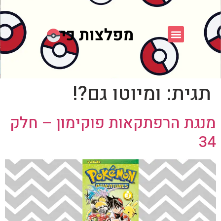
פוקימון כחול לבן
פורום FXP
אספני פוקימון
תגית:
ומיוטו גם?!
מנגת הרפתקאות פוקימון – חלק
34