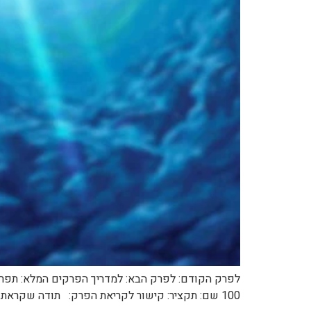
100 שם: תקציר: קישור לקריאת הפרק: תודה שקראתם. זה היה הפרק האחרון למנגה של XY.