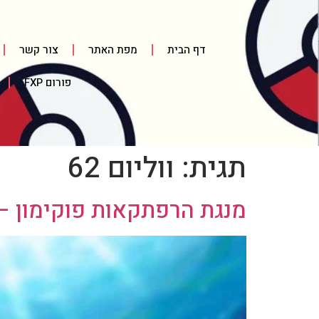
דף הבית
מפת האתר
צור קשר
פורום FXP
תגית:
ווליום 62
מנגת הרפתקאות פוקימון – חל