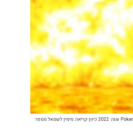
לפרק הקודם: לפרק הבא: למדריך הפרקים המלא: תפריט מנגת פוקימון שם: הרפתקאות פוקימון שם לועזי: Pokemon Adventures שנה: 2022 כיוון קריאה: מימין לשמאל מספר: