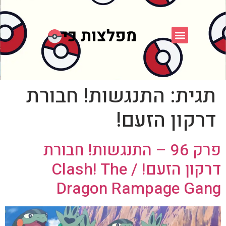
פוקימון כחול לבן
פורום FXP
אספני פוקימון
תגית:
התנגשות! חבורת
דרקון הזעם!
פרק 96 – התנגשות! חבורת
דרקון הזעם! / Clash! The
Dragon Rampage Gang