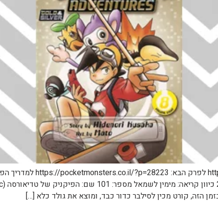
לפרק הקודם: s.co.il/?p=27664
ן הזה, קורט מכין לסילבר כדור כבד, ומוצא את גולד כלא […]