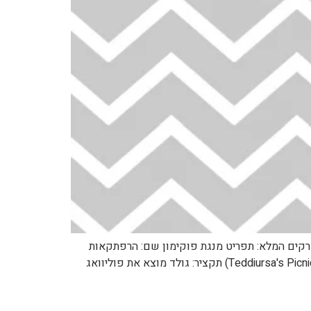
https://pocketmonster לפרק הבא: https://pocketmonsters.co.il/?p=28223 למדריך הפרקים המלא: תפריט מנגת פוקימון שם: הרפתקאות
פוקימון שם לועזי: Pokemon Adventures שנה: 2001 כיוון קריאה: מימין לשמאל מספר: 101 שם: הפיקניק של טדיאורסה (Teddiursa's Picnic) תקציר: גולד מוצא את פוליוואג