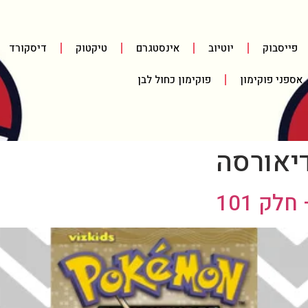
פייסבוק
יוטיוב
אינסטגרם
טיקטוק
דיסקורד
אספני פוקימון
פוקימון כחול לבן
יאורסה
ק 101