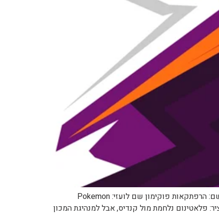
לפרק הקודם: https://pocketmonsters.co.il/?p=169217 לפרק הבא: בקרוב למדריך הפרקים המלא: תפריט מנגת פוקימון שם: הרפתקאות פוקימון שם לועזי: Pokemon
: 2010 כיוון קריאה: מימין לשמאל מספר: 388 שם: הלוך ושוב עם פרוסלס (To and Fro with Froslass) תקציר: פלאטינום נלחמת מול קנדיס, אבל למנהיגת המכון