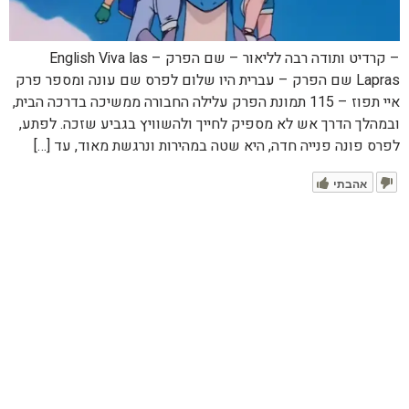
– קרדיט ותודה רבה לליאור – שם הפרק – English Viva las
Lapras שם הפרק – עברית היו שלום לפרס שם עונה ומספר פרק
איי תפוז – 115 תמונת הפרק עלילה החבורה ממשיכה בדרכה הבית,
ובמהלך הדרך אש לא מספיק לחייך ולהשוויץ בגביע שזכה. לפתע,
לפרס פונה פנייה חדה, היא שטה במהירות ונרגשת מאוד, עד […]
אהבתי