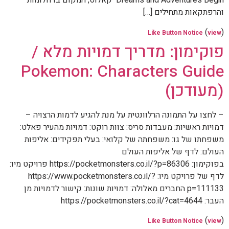
Dreams and Adventures Begin קאלוס, המקום בו חלומות
והרפתקאות מתחילים […]
(
)
Like Button Notice
view
פוקימון: מדריך דמויות מלא /
Pokemon: Characters Guide
(מעודכן)
– לחצו על התמונה הרלוונטית על מנת להגיע לדמות הרצויה –
דמויות ראשיות: מעבדות סריס: צוות רוקט: דמויות מהעיר פאלט:
משפחתו של גו: משפחתה של קלואי: בעלי תפקידים: אליפות
העולם: לדף של אליפות העולם
בפוקימון: https://pocketmonsters.co.il/?p=86306 פרויקט מיו:
לדף של פרויקט מיו: https://www.pocketmonsters.co.il/?
p=111133 החברים מאלולה: דמויות שונות: קישור לדמויות מן
העבר: https://pocketmonsters.co.il/?cat=4644
(
)
Like Button Notice
view