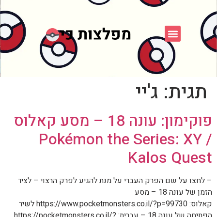
פוקימון כחול לבן
פורום FXP
אספני פוקימון
תגית:
ג'יי
פוקימון: עונה 18 – מסע קאלוס
/ Pokémon the Series: XY
Kalos Quest
– לחצו על שם הפרק העברי על מנת להגיע לפרק הרצוי – לציר
הזמן של עונה 18 – מסע
קאלוס: https://www.pocketmonsters.co.il/?p=99730 לשיר
הפתיחה של עונה 18 – עברית: https://pocketmonsters.co.il/?