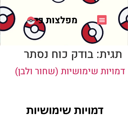
פוקימון כחול לבן
פורום FXP
אספני פוקימון
תגית:
בודק כוח נסתר
דמויות שימושיות (שחור ולבן)