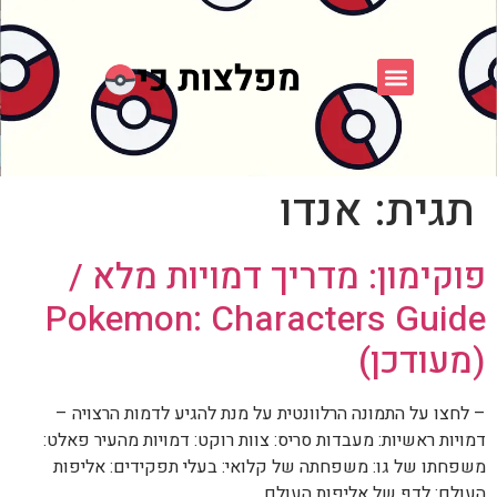
פוקימון כחול לבן
פורום FXP
אספני פוקימון
תגית:
אנדו
פוקימון: מדריך דמויות מלא /
Pokemon: Characters Guide
(מעודכן)
– לחצו על התמונה הרלוונטית על מנת להגיע לדמות הרצויה –
דמויות ראשיות: מעבדות סריס: צוות רוקט: דמויות מהעיר פאלט:
משפחתו של גו: משפחתה של קלואי: בעלי תפקידים: אליפות
העולם: לדף של אליפות העולם