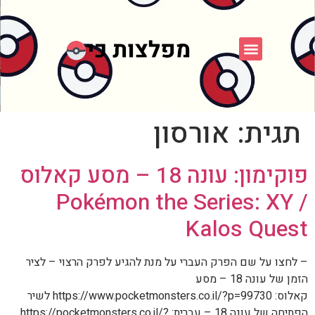
פוקימון כחול לבן
פורום FXP
אספני פוקימון
תגית:
אורסון
פוקימון: עונה 18 – מסע קאלוס
/ Pokémon the Series: XY
Kalos Quest
– לחצו על שם הפרק העברי על מנת להגיע לפרק הרצוי – לציר
הזמן של עונה 18 – מסע
קאלוס: https://www.pocketmonsters.co.il/?p=99730 לשיר
הפתיחה של עונה 18 – עברית: https://pocketmonsters.co.il/?