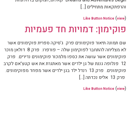
Dreams and Adventures Begin קאלוס, המקום בו חלומות
והרפתקאות מתחילים […]
(
)
Like Button Notice
view
פוקימון: דמויות חד פעמיות
שם תמונה תיאור פוקימונים פרק ג'סיקה ספרית פוקימונים אשר
לא מצליחה להתחבר לפוקימון שלה – פורפרו. פרק 8 דולאן מוכר
פוקימונים אשר עושה את כספו מלמכור פוקימונים נדירים. פרק
12 פנלופה גננת של גן ילדים אשר מאתגרת את אש קטצ'אם לקרב
פוקימונים. פרק 13 רנדל ילד בגן ילדים אשר מפחד מפוקימונים.
פרק 13 אליס נכדתה […]
(
)
Like Button Notice
view