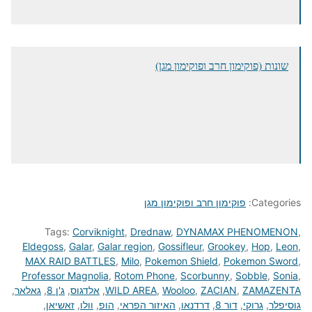
שונות (פוקימון חרב ופוקימון מגן)
Categories:
פוקימון חרב ופוקימון מגן
Tags:
Corviknight
,
Drednaw
,
DYNAMAX PHENOMENON
,
Eldegoss
,
Galar
,
Galar region
,
Gossifleur
,
Grookey
,
Hop
,
Leon
,
MAX RAID BATTLES
,
Milo
,
Pokemon Shield
,
Pokemon Sword
,
Professor Magnolia
,
Rotom Phone
,
Scorbunny
,
Sobble
,
Sonia
,
ZAMAZENTA
,
ZACIAN
,
Wooloo
,
WILD AREA
,
אלדגוס
,
ג'ן 8
,
גאלאר
,
גוסיפלר
,
גרוקי
,
דור 8
,
דרדנאו
,
האיזור הפראי
,
הופ
,
וולו
,
זאשיאן
,