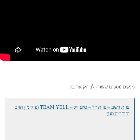
= = = = =
לינקים נוספים ששווה לבדוק אותם:
צוות רשע – צוות ייל – טים ייל – TEAM YELL (פוקימון חרב
ופוקימון מגן)