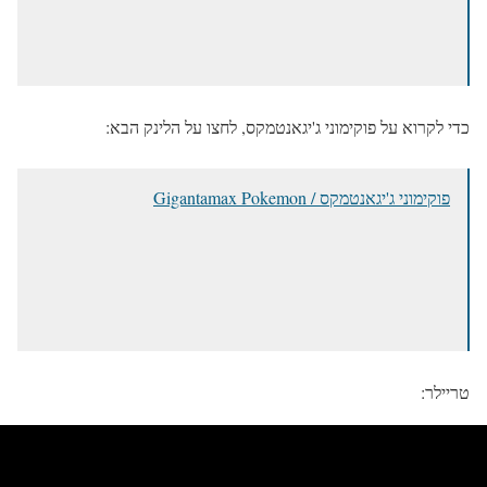
כדי לקרוא על פוקימוני ג'יגאנטמקס, לחצו על הלינק הבא:
פוקימוני ג'יגאנטמקס / Gigantamax Pokemon
טריילר: