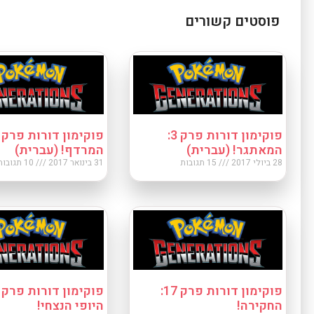
פוסטים קשורים
פוקימון דורות פרק 3:
המאתגר! (עברית)
המרדף! (עברית)
28 ביולי 2017
15 תגובות
31 בינואר 2017
10 תגובות
פוקימון דורות פרק 17:
החקירה!
היופי הנצחי!