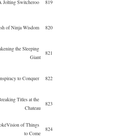
A Jolting Switcheroo
819
A Rush of Ninja Wisdom
820
kening the Sleeping
821
Giant
A Conspiracy to Conquer
822
reaking Titles at the
823
Chateau
okéVision of Things
824
to Come