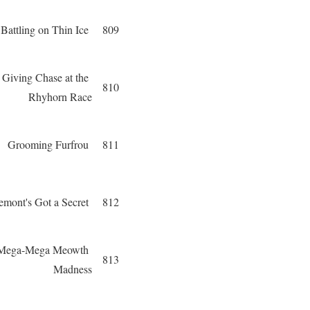
Battling on Thin Ice
809
Giving Chase at the
810
Rhyhorn Race
Grooming Furfrou
811
Clemont's Got a Secret
812
Mega-Mega Meowth
813
Madness