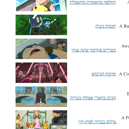
החלפה פתאומית מחשמלת
חכמת נינג'ה
Awa
מעירים פוקימון שינה ענקי
מזימת הכיבוש
B
זוכים בתארי אצולה בטירה
A P
צילום בכורה לפוק-ויז'ן