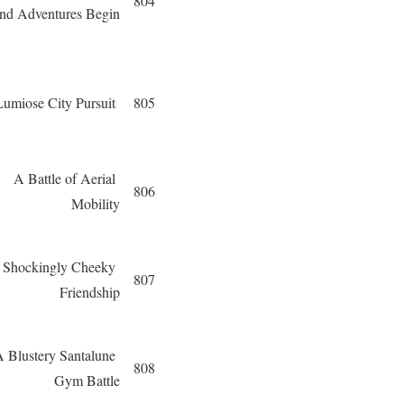
804
nd Adventures Begin
Lumiose City Pursuit
805
A Battle of Aerial
806
Mobility
 Shockingly Cheeky
807
Friendship
 Blustery Santalune
808
Gym Battle