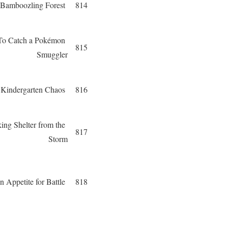
The Bamboozling Forest
814
To Catch a Pokémon
815
Smuggler
Kindergarten Chaos
816
ing Shelter from the
817
Storm
An Appetite for Battle
818