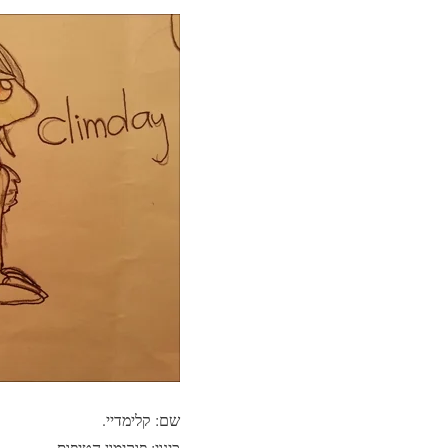
שם: קלימדיי.
כינוי: פוקימון הטיפוס.