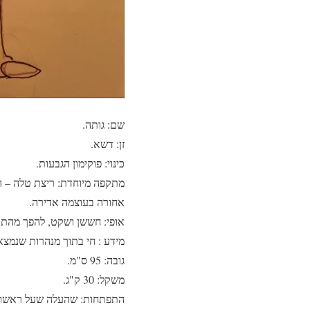
שם: גותה.
זן: דשא.
כינוי: פוקימון הגבעות.
מתקפה מיוחדת: ריצת טלה – ה
אחורה בעוצמה אדירה.
אופי: חששן ושקט, להפך מהתת
מידע : חי בתוך מנהרות שנמצ
גובה: 95 ס"מ.
משקל: 30 ק"ג.
התפתחות: שהעלה שעל ראשו י