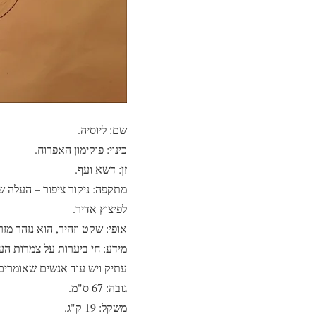
שם: ליוסיה.
כינוי: פוקימון האפרוח.
זן: דשא ועף.
מתקפה: ניקור ציפור – העלה ש
לפיצוץ אדיר.
אופי: שקט וזהיר, הוא נזהר מ
מידע: חי ביערות על צמרות הע
עתיק ויש עוד אנשים שאומרים 
גובה: 67 ס"מ.
משקל: 19 ק"ג.