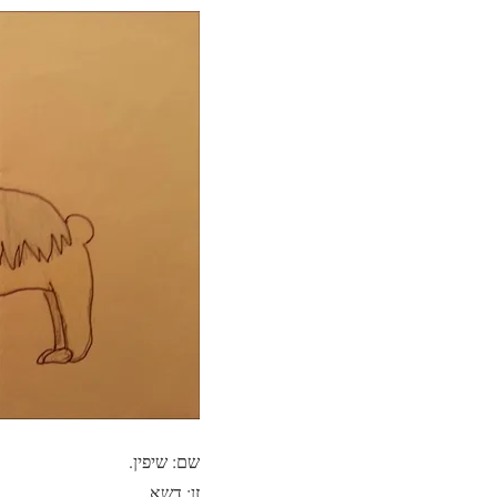
שם: שיפין.
זן: דשא.