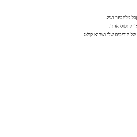
ל מלהביור רגיל.
י לתפוס אותו.
של היריבים שלו ושהוא קולט