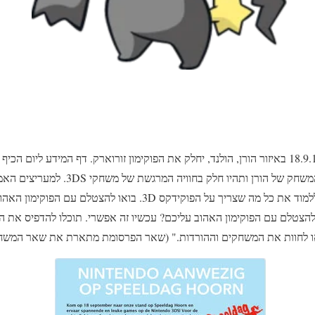
יום משחק חגיגי אשר יערך ב18.9.11 באיזור הורן, הולנד, יחלק את הפוקימון זורוארק. דף המיד
"בואו לדוכן שלנו ב18.9 ביום המשחק של הורן ו
לשחק ב"פוקימון שחור ולבן" וללמוד את כל מה שצריך על הפוקידקס 3D. 
הצטלם עם הפוקימון האהוב עליכם? עכשיו זה אפשרי. תוכלו להדפיס את הת