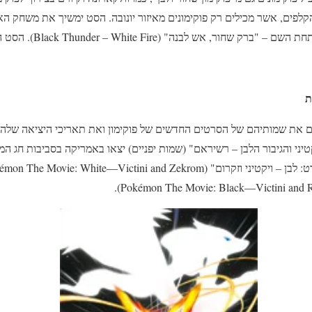
פים, אשר מכילים רק פוקימונים מאיזור יונובה. הסט ימשיך את משחק הא
לבנה" (Black Thunder – White Fire). הסט הנוכחי יכיל 48 פוגים.
 את שמותיהם של הסרטים החדשים של פוקימון ואת תאריכי היציאה שלהם
קטיני והגיבור הלבן – רשיראם" (שמות יפניים) יצאו באמריקה בסביבות חג ה