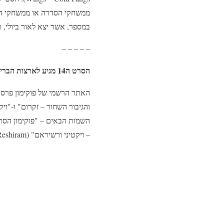
ממשחקי הסדרה או ממשחקי הקל
במספר, אשר יצא לאור ביולי, תחת השם – "ברק שחור, אש 
– – – – –
הסרט ה14 מגיע לארצות הברית
האתר הרשמי של פוקימון פרסם
והגיבור השחור – זקרום" ו-"וי
– ויקטיני ורשיראם" (Pokémon The Movie: Black—Victini and Reshiram).