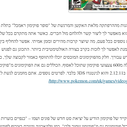
יוכלו להנות מההרפתקה מלאת האקשן והמרגשת של "סופר פוקימון ראמבל" בתלת
כן במיוחד לנינטנדו 3DS והוא מאפשר לך ליצור קשר ולהלחם מול חברים. כאשר אתה מתקדם ב
 נוספים בכל פעם, מה שיוצר קרבות מהירים ובזמן אמיתי. אפשר להחליף בי
נת לאפשר לך לזכות בקרב בצורה האולטימטיבית ביותר. התכונן גם לפגוש א
חדש עבורך. חלק מהפוקימונים המובסים יוכלו להתווסף כאמור לקבוצה שלך,
הייחוד שמאפיין אותו. יש למעלה מ600 צעצועי פוקימון שתוכל לאסוף, הכוללים גם את הפוקימונים
הרשמי –
http://www.pokemon.com/uk/games/video
Wings – ). הסט יכיל פוקימונים גם מ"פוקימון שחור ולבן", כמו וולקארונה וקיורם בצירוף ל