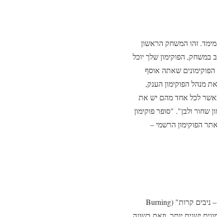
 מימד. זהו המשחק הראשון
כל שלב במשחק, הפוקימון שלך יוכל
ן הפוקימונים שאתה אוסף
ת מנהל הפוקימון הענק,
 כאשר לכל אחד מהם יש את
 מ"פוקימון שחור ולבן". "סופר פוקימון
האתר הרשמי של משחקי הארקייד של פוקימון הודיע על יציאת סט חדש של פוגים ושמו – "כנפיים בוערות – ניבים קרות" (Burning
פוקימונים ישנים יותר, וזאת בשונה