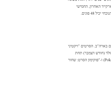
רקייד האחרון, החמישי
 בארה"ב. הסרטים "ויקטיני
מולד (חודש דצמבר) תחת
השמות הבאים – "פוקימון הסרט: לבן – ויקטיני וזקרום" (Pokémon The Movie: White—Victini and Zekrom) ו-"פוקימון הסרט: שחור