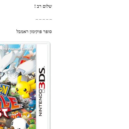
שלום רב !
– – – – –
סופר פוקימון ראמבל