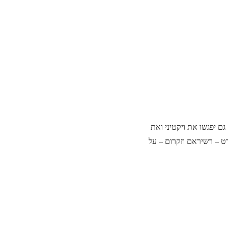
ם יפגשו את ויקטיני ואת
רט – רשיראם וזקרום – על