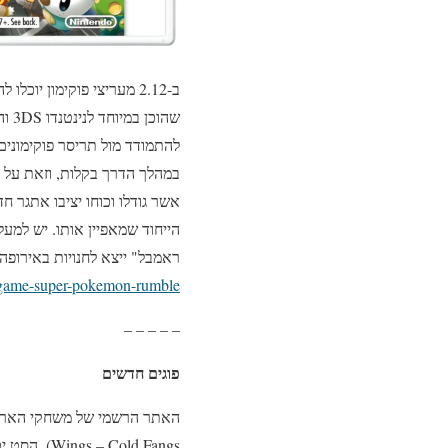
ב-2.12 מעריצי פוקימון 
שהו
להתמודד מול תריסר פוקימונים
במהלך הדרך בקלות, וזאת על מ
אשר גודלו וכוחו יציבו אתגר 
ראמבל" ייצא לחנויות באירופה ב2.12.11 והוא לנינטנדו 3DS בלבד. לפרטים נוספים, אתם מוזמנים לגשת לאתר הפוקימון 
game-super-pokemon-rumble/
– – – – –
פוגים חדשים
Cold Fangs