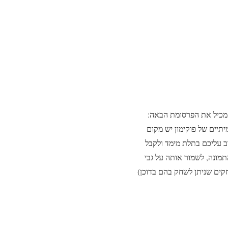
ע ליום הכיף מכיל את הפרסומת הבאה:
תהיו חלק בחוויה המרגשת של משחקי 3DS. למעריצים האמיתיים של פוקימון יש מקום
בואו להצטלם עם הפוקימון האהוב עליכם בתלת מימד ולקבל
מונה, לשמור אותה על גבי