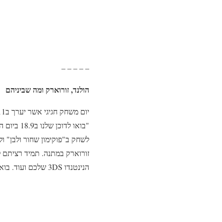
– – – – –
הולנד, זורוארק ומה שביניהם
זורוארק במתנה. תמיד רציתם ל
הנינטנדו 3DS שלכם ועוד. בואו לחוות את המשחקים וההורדות." (שאר הפרסומת מתארת את שאר המשחקים שניתן לשחק בהם בדוכן)