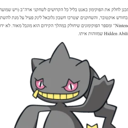
תכנן לחלק את הפוקימון באנט בליל כל הקדושים לשחקני ארה"ב (ויש שמוע
 בחודש אוקטובר, והשחקנים יצטרכו חשבון גלובאל לינק פעיל על מנת לה
בגליון אוקטובר של "Nintendo Power" ומספר הפוקימונים שיחולק במהלך הקידום הוא מוגבל מא