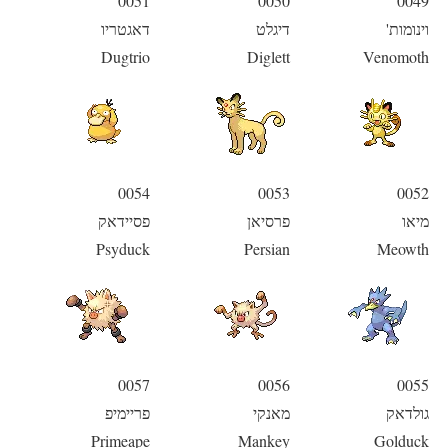
0051
0050
0049
וינומות'
דיגלט
דאגטריו
Dugtrio
Diglett
Venomoth
0054
0053
0052
מיאו
פרסיאן
פסיידאק
Psyduck
Persian
Meowth
0057
0056
0055
גולדאק
מאנקי
פריימיפ
Primeape
Mankey
Golduck