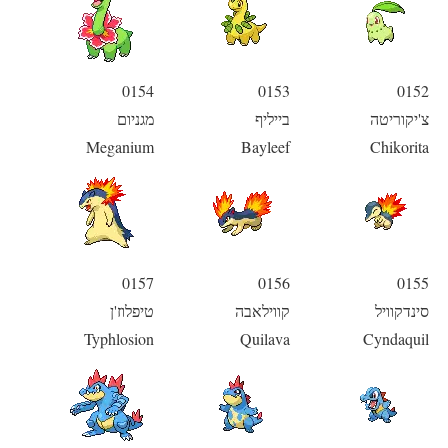
0154
0153
0152
צ'יקוריטה
בייליף
מגניום
Meganium
Bayleef
Chikorita
0157
0156
0155
סינדקוויל
קווילאבה
טיפלוז'ן
Typhlosion
Quilava
Cyndaquil