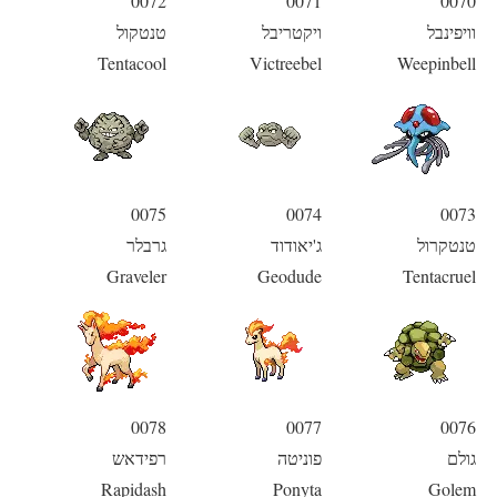
0072
0071
0070
וויפינבל
ויקטריבל
טנטקול
Tentacool
Victreebel
Weepinbell
0075
0074
0073
טנטקרול
ג'יאודוד
גרבלר
Graveler
Geodude
Tentacruel
0078
0077
0076
גולם
פוניטה
רפידאש
Rapidash
Ponyta
Golem