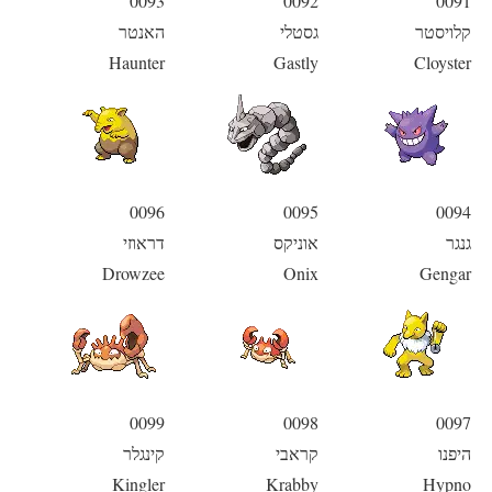
0093
0092
0091
קלויסטר
גסטלי
האנטר
Haunter
Gastly
Cloyster
0096
0095
0094
גנגר
אוניקס
דראוזי
Drowzee
Onix
Gengar
0099
0098
0097
היפנו
קראבי
קינגלר
Kingler
Krabby
Hypno